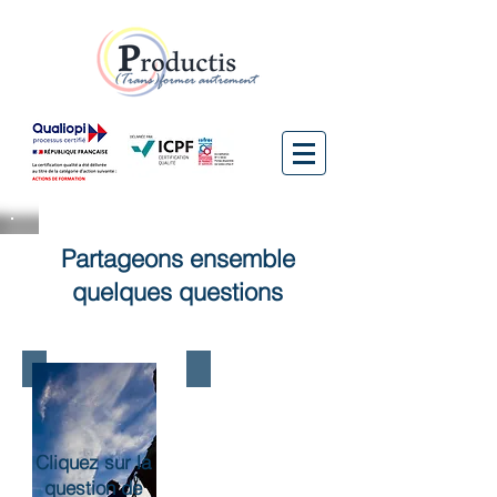
Partageons ensemble
quelques questions
Quelles
sont
les
Cliquez sur la
forces
question de