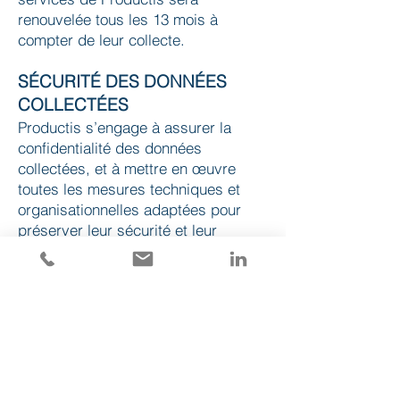
renouvelée tous les 13 mois à
compter de leur collecte.
SÉCURITÉ DES DONNÉES
COLLECTÉES
Productis s’engage à assurer la
confidentialité des données
collectées, et à mettre en œuvre
toutes les mesures techniques et
organisationnelles adaptées pour
préserver leur sécurité et leur
intégrité, notamment contre la perte
accidentelle, l’altération, la diffusion
ou l’accès non autorisés.
D’une façon générale, Productis
s’engage à utiliser les données
collectées dans le strict respect de
la législation en vigueur, et