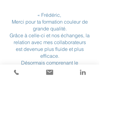
« Frédéric,
Merci pour ta formation couleur de
grande qualité.
Grâce à celle-ci et nos échanges, la
relation avec mes collaborateurs
est devenue plus fluide et plus
efficace.
Désormais comprenant le
fonctionnement d’un « jaune » si
différent de mon côté « rouge » les
tensions ont été remplacées
par une meilleure compréhension
mutuelle et nos échanges au
quotidien
sont devenus bien meilleurs et plus
efficace pour le bien de chacun.
Ça marche !