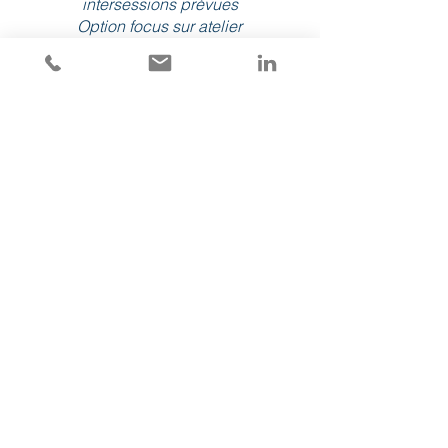
intersessions prévues
Option focus sur atelier
"empathie")
Cible :
Managers
(6 participants
maximum)
€