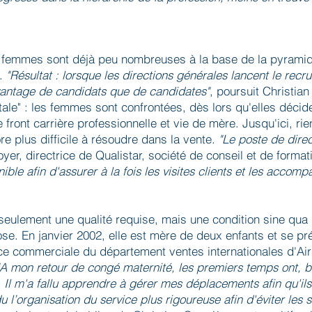
s femmes sont déjà peu nombreuses à la base de la pyramide,
t.
"Résultat : lorsque les directions générales lancent le recr
vantage de candidats que de candidates"
, poursuit Christian
tale" : les femmes sont confrontées, dès lors qu'elles déci
e front carrière professionnelle et vie de mère. Jusqu'ici, rien
e plus difficile à résoudre dans la vente.
"Le poste de direc
yer, directrice de Qualistar, société de conseil et de form
nible afin d'assurer à la fois les visites clients et les acc
 seulement une qualité requise, mais une condition sine qua 
e. En janvier 2002, elle est mère de deux enfants et se prép
ice commerciale du département ventes internationales d'Air
"A mon retour de congé maternité, les premiers temps ont, bie
 Il m'a fallu apprendre à gérer mes déplacements afin qu'ils
ndu l’organisation du service plus rigoureuse afin d'éviter les