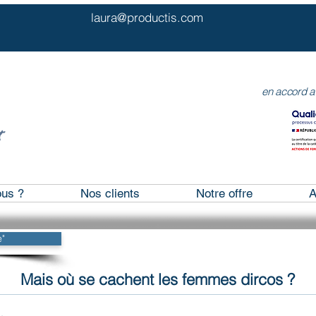
60 87 54
laura@productis.com
64, rue de 
en accord 
us ?
Nos clients
Notre offre
A
"
Mais où se cachent les femmes dircos ?