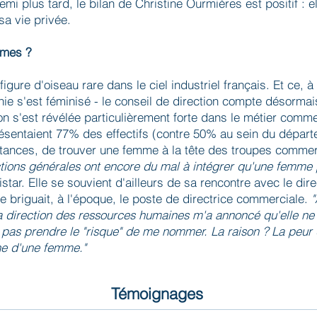
mi plus tard, le bilan de Christine Ourmières est positif : e
 sa vie privée.
mmes ?
figure d'oiseau rare dans le ciel industriel français. Et ce, 
 s'est féminisé - le conseil de direction compte désormai
on s'est révélée particulièrement forte dans le métier comme
résentaient 77% des effectifs (contre 50% au sein du départ
tances, de trouver une femme à la tête des troupes commerc
ctions générales ont encore du mal à intégrer qu'une femme
star. Elle se souvient d'ailleurs de sa rencontre avec le di
e briguait, à l'époque, le poste de directrice commerciale.
"
 la direction des ressources humaines m'a annoncé qu'elle ne
t pas prendre le "risque" de me nommer. La raison ? La peur 
e d'une femme."
Témoignages