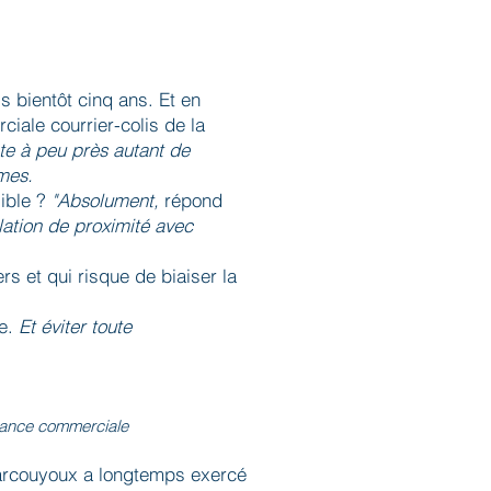
is bientôt cinq ans. Et en
iale courrier-colis de la
te à peu près autant de
mmes.
sible ?
"Absolument,
répond
elation de proximité avec
s et qui risque de biaiser la
ne.
Et éviter toute
rmance commerciale
Marcouyoux a longtemps exercé