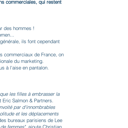
ons commerciales, qui restent
par des hommes !
women...
 générale, ils font cependant
ants commerciaux de France, on
ionale du marketing.
us à l'aise en pantalon.
que les filles à embrasser la
t Eric Salmon & Partners.
onvoité par d'innombrables
 solitude et les déplacements
 des bureaux parisiens de Lee
e de femmes"
, ajoute Christian