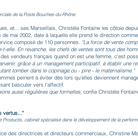
merciale de la Poste Bouches-du-Rhône
es, et... ses Marseillais, Christèle Fontaine les côtoie depu
de mai 2002, date à laquelle elle prend le direction commerc
ervice composé de 110 personnes.
"La force de vente comp
t-elle. En revanche, les chefs de ventes sont tous des ho
s" des vendeurs français quand on est une femme, c'est pos
parvenir, grâce à un management participatif, à établir une r
tant tomber dans le copinage ou - pire - le maternalisme."
mmes peinent à éviter dès lors qu'elles deviennent manager
isant basculer vers l'affectif.
ions aussi régulières que formelles,
confie Christèle Fontai
 vertus..."
e Productis, cabinet spécialisé dans le développement de la perfo
vice des directrices et directeurs commerciaux, Christine 