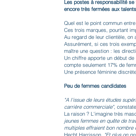
Les postes à responsabilité se 
encore très fermées aux talent
Quel est le point commun entre 
Ces trois marques, pourtant im
Au regard de leur clientèle, on 
Assurément, si ces trois exemple
maître une question : les direc
Un chiffre apporte un début de 
compte seulement 17% de femme
Une présence féminine discrète,
Peu de femmes candidates
"A l'issue de leurs études supér
carrière commerciale"
, constat
La raison ? L'imagine très mas
jeunes femmes en quête de travai
multiples effraient bon nombre 
Hecht Harrisson.
"Et plus on p