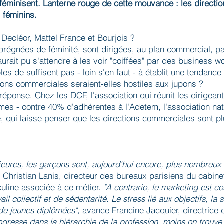
féminisent. Lanterne rouge de cette mouvance : les directi
s féminins.
Decléor, Mattel France et Bourjois ?
prégnées de féminité, sont dirigées, au plan commercial, 
aurait pu s'attendre à les voir "coiffées" par des business 
s de suffisent pas - loin s'en faut - à établit une tendance
tions commerciales seraient-elles hostiles aux jupons ?
réponse. Chez les DCF, l'association qui réunit les dirige
s - contre 40% d'adhérentes à l'Adetem, l'association nat
 qui laisse penser que les directions commerciales sont pl
ieures, les garçons sont, aujourd'hui encore, plus nombreux 
e Christian Lanis, directeur des bureaux parisiens du cabine
culine associée à ce métier.
"A contrario, le marketing est c
l collectif et de sédentarité. Le stress lié aux objectifs, la
de jeunes diplômées",
avance Francine Jacquier, directrice
rogresse dans la hiérarchie de la profession, moins on trouv